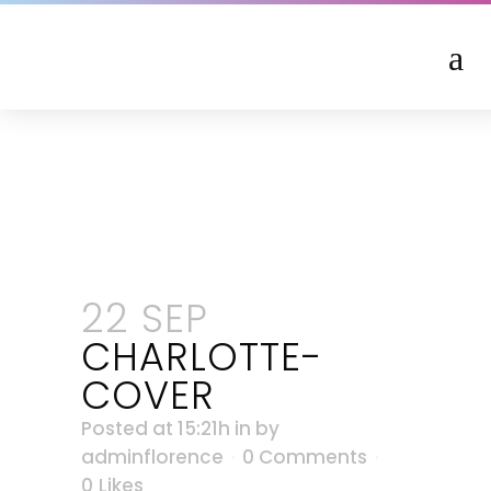
charlotte-
cover
22 SEP
CHARLOTTE-
COVER
Posted at 15:21h
in
by
adminflorence
0 Comments
0
Likes