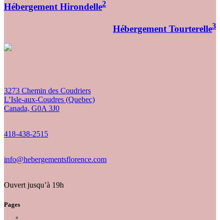
2
Hébergement Hirondelle
3
Hébergement Tourterelle
3273 Chemin des Coudriers
L’Isle-aux-Coudres (Quebec)
Canada, G0A 3J0
418-438-2515
info@hebergementsflorence.com
Ouvert jusqu’à 19h
Pages