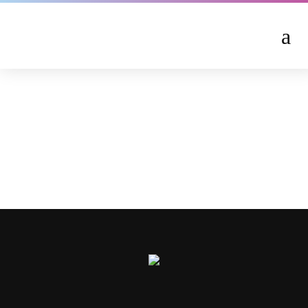
2017-09-17 pat
cover-
325082017